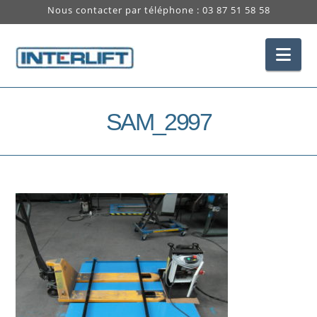
Nous contacter par téléphone : 03 87 51 58 58
Nav
SAM_2997