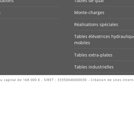
ations
Tables de quai
s
Monte-charges
Réalisations spéciales
Tables élévatrices hydrauliqu
mobiles
Tables extra-plates
Tables industrielles
u capital de 168 000 € - SIRET : 33350046000030 - Création de sites intern