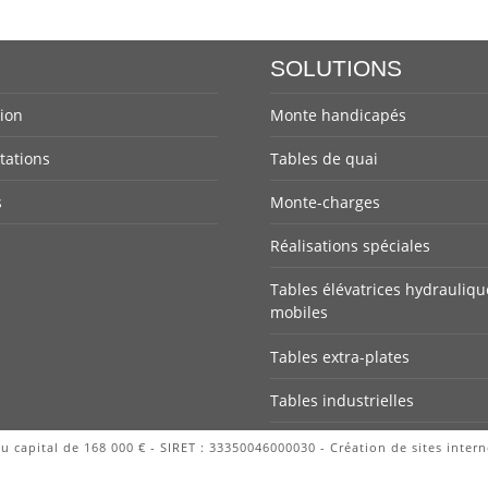
SOLUTIONS
ion
Monte handicapés
ations
Tables de quai
s
Monte-charges
Réalisations spéciales
Tables élévatrices hydrauliqu
mobiles
Tables extra-plates
Tables industrielles
u capital de 168 000 € - SIRET : 33350046000030 - Création de sites intern