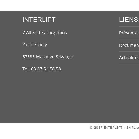
INTERLIFT
LIENS
7 Allée des Forgerons
Présentat
Zac de Jailly
Document
57535 Marange Silvange
Actualité
Tel:
03 87 51 58 58
© 2017 INTERLIFT - SARL a