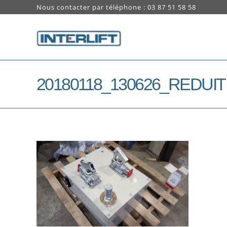
Nous contacter par téléphone : 03 87 51 58 58
20180118_130626_REDUIT